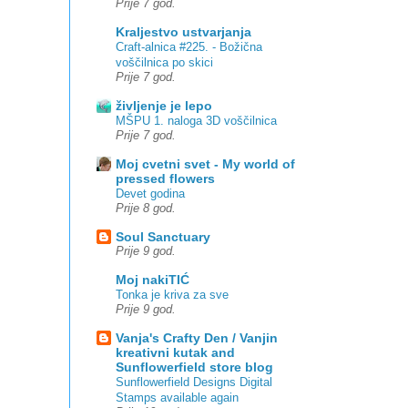
Prije 7 god.
Kraljestvo ustvarjanja
Craft-alnica #225. - Božična
voščilnica po skici
Prije 7 god.
življenje je lepo
MŠPU 1. naloga 3D voščilnica
Prije 7 god.
Moj cvetni svet - My world of
pressed flowers
Devet godina
Prije 8 god.
Soul Sanctuary
Prije 9 god.
Moj nakiTIĆ
Tonka je kriva za sve
Prije 9 god.
Vanja's Crafty Den / Vanjin
kreativni kutak and
Sunflowerfield store blog
Sunflowerfield Designs Digital
Stamps available again