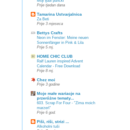
Moji ljubi punčki
Prije tjedan dana
Tamarina Ustvarjalnica
Za Beti
Prije 3 mjeseca
Bettys Crafts
Neon im Fenster: Meine neuen
Sonnenfänger in Pink & Lila
Prije 5 mj.
HOME CHIC CLUB
Ralf Lauren inspired Advent
Calendar - Free Download
Prije 8 mj.
Chez moi
Prije 3 godine
Moje małe wariacje na
przeróżne tematy...
603. Scrap For Four - "Zima moich
marzeń"
Prije 6 god.
Piši, riši, strizi ...
Alkoholni tuši