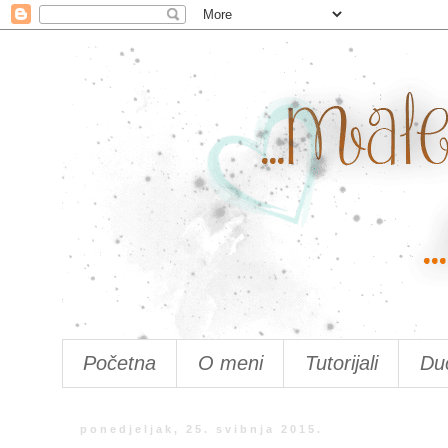
Početna
O meni
Tutorijali
Du
ponedjeljak, 25. svibnja 2015.