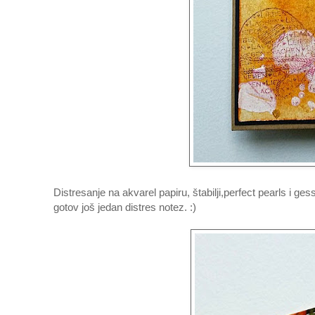
Distresanje na akvarel papiru, štabilji,perfect pearls i ge
gotov još jedan distres notez. :)