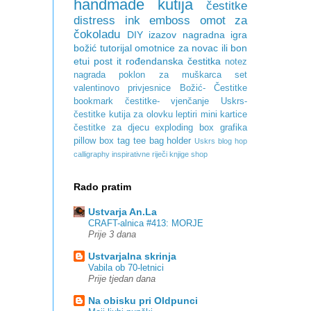
handmade
kutija
čestitke
distress ink
emboss
omot za
čokoladu
DIY
izazov
nagradna igra
božić
tutorijal
omotnice za novac ili bon
etui
post it
rođendanska čestitka
notez
nagrada
poklon za muškarca
set
valentinovo
privjesnice
Božić- Čestitke
bookmark
čestitke- vjenčanje
Uskrs-
čestitke
kutija za olovku
leptiri
mini kartice
čestitke za djecu
exploding box
grafika
pillow box
tag
tee bag holder
Uskrs
blog hop
calligraphy
inspirativne riječi
knjige
shop
Rado pratim
Ustvarja An.La
CRAFT-alnica #413: MORJE
Prije 3 dana
Ustvarjalna skrinja
Vabila ob 70-letnici
Prije tjedan dana
Na obisku pri Oldpunci