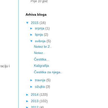
Prije 10 god.
Arhiva bloga
▼
2015
(16)
►
srpnja
(1)
►
lipnja
(2)
▼
svibnja
(5)
Notez br.2..
Notez..
Čestitka...
Kaligrafija
aciju i
Čestitka za njega..
►
travnja
(5)
►
ožujka
(3)
►
2014
(133)
►
2013
(102)
►
2012
(4)